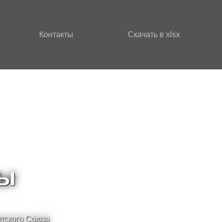
Контакты
Скачать в xlsx
зы
етского Союза