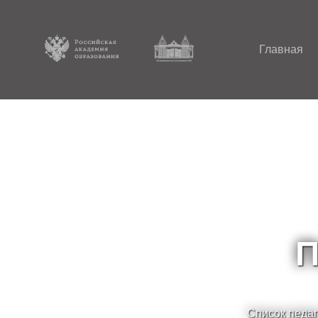
Главная
П
Список педаг