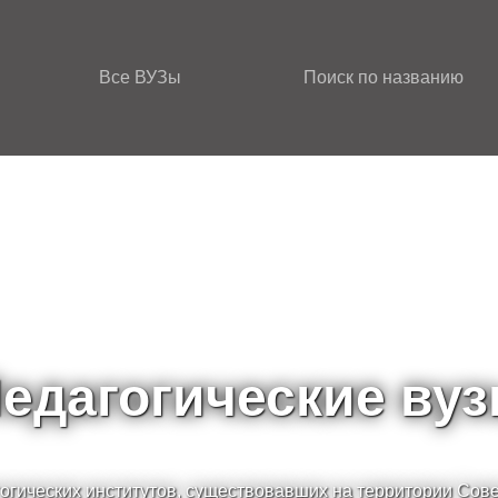
Все ВУЗы
Поиск по названию
едагогические ву
огических институтов, существовавших на территории Сов