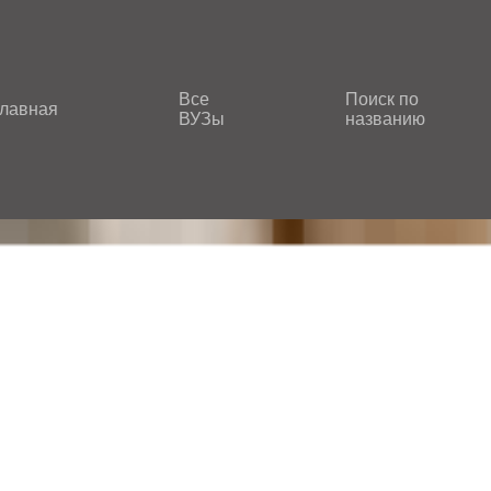
Все
Поиск по
лавная
ВУЗы
названию