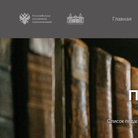
Главная
П
Список педаг