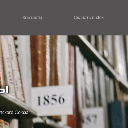
Контакты
Скачать в xlsx
зы
етского Союза