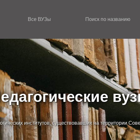
Все ВУЗы
Поиск по названию
едагогические ву
огических институтов, существовавших на территории Сов