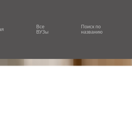
Все
Поиск по
ая
ВУЗы
названию