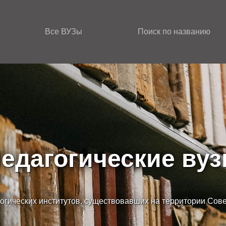
Все ВУЗы
Поиск по названию
едагогические ву
огических институтов, существовавших на территории Сов