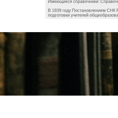
Имеющиеся справочники: Справочни
В 1939 году Постановлением СНК Р
подготовки учителей общеобразов