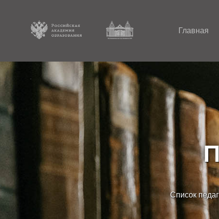
Главная
П
Список педаг