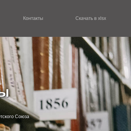
Контакты
Скачать в xlsx
зы
етского Союза