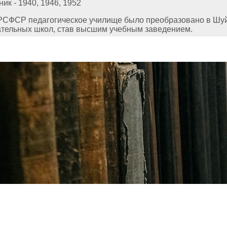
к - 1940, 1946, 1952
СФСР педагогическое училище было преобразовано в Шуйск
ательных школ, став высшим учебным заведением.