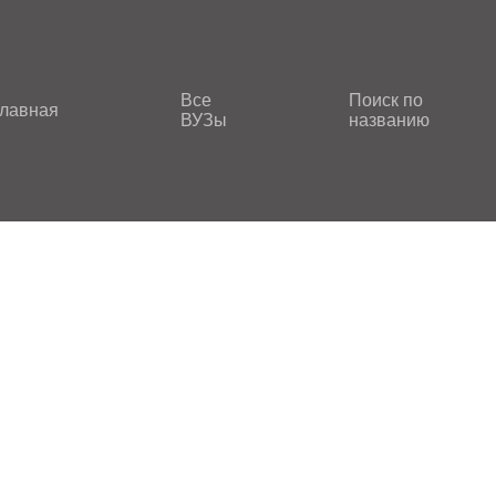
Все
Поиск по
лавная
ВУЗы
названию