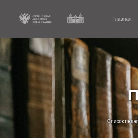
Главная
П
Список педаг