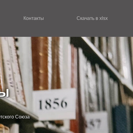
Контакты
Скачать в xlsx
зы
етского Союза