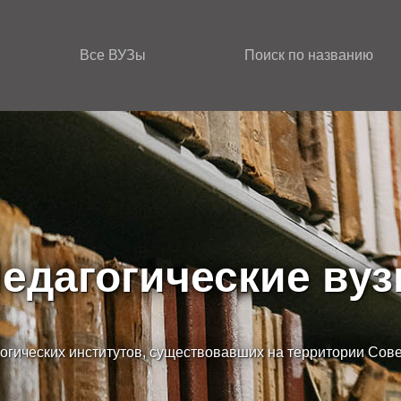
Все ВУЗы
Поиск по названию
едагогические ву
огических институтов, существовавших на территории Сов