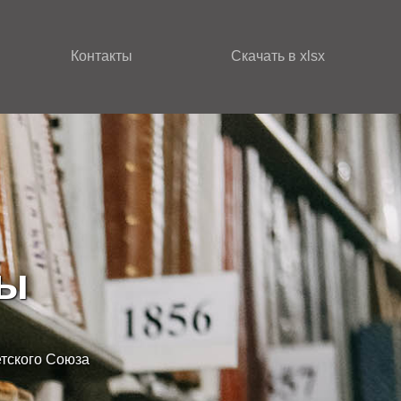
Контакты
Скачать в xlsx
зы
етского Союза