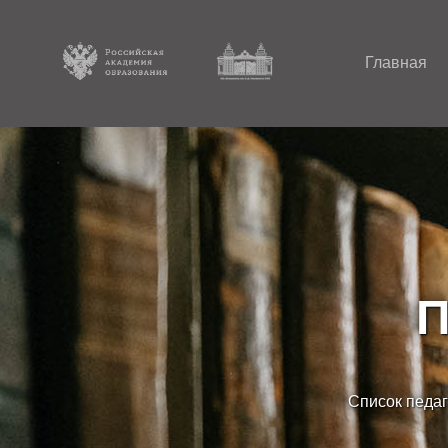
Главная
П
Список педаг