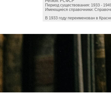
Регион: РСФСР
Период существования: 1933 - 194
Имеющиеся справочники: Справочни
В 1933 году переименован в Красн