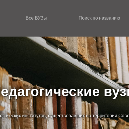
Все ВУЗы
Поиск по названию
едагогические ву
огических институтов, существовавших на территории Сов