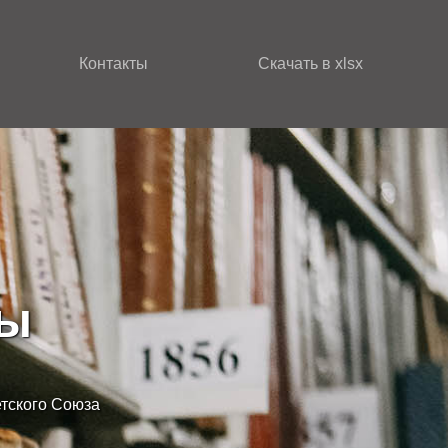
Контакты
Скачать в xlsx
зы
етского Союза