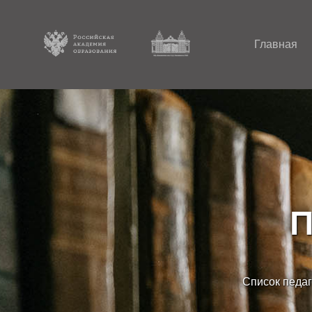
Главная
П
Список педаг