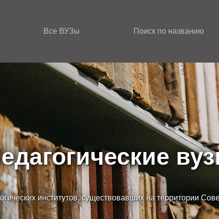
Все ВУЗы
Поиск по названию
едагогические ву
огических институтов, существовавших на территории Сов