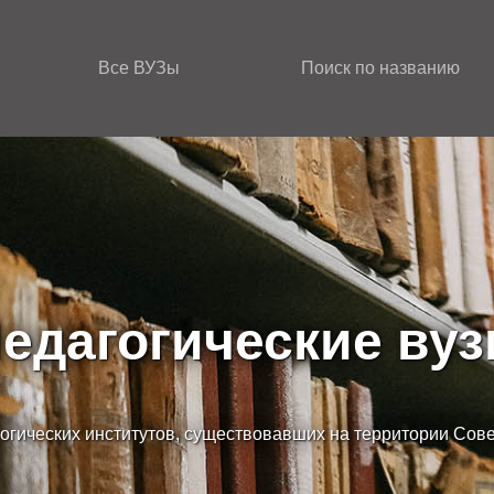
Все ВУЗы
Поиск по названию
едагогические ву
огических институтов, существовавших на территории Сов