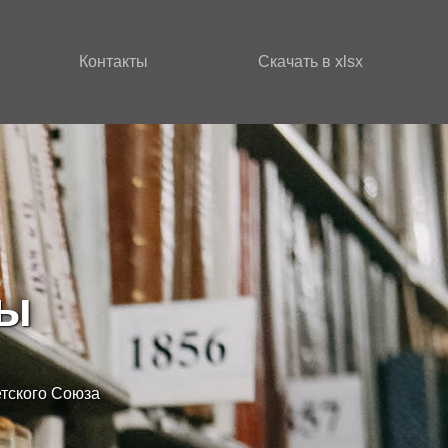
Контакты
Скачать в xlsx
зы
етского Союза