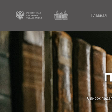
Главная
П
Список педаг